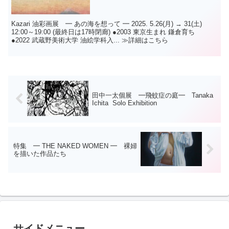
Kazari 油彩画展 ━ あの海を想って ━ 2025. 5.26(月) → 31(土)
12:00～19:00 (最終日は17時閉廊) ●2003 東京生まれ 鎌倉育ち
●2022 武蔵野美術大学 油絵学科入... ≫詳細はこちら
田中一太個展 ━飛蚊症の庭━ Tanaka
Ichita Solo Exhibition
特集 ━ THE NAKED WOMEN ━ 裸婦
を描いた作品たち
サイドメニュー