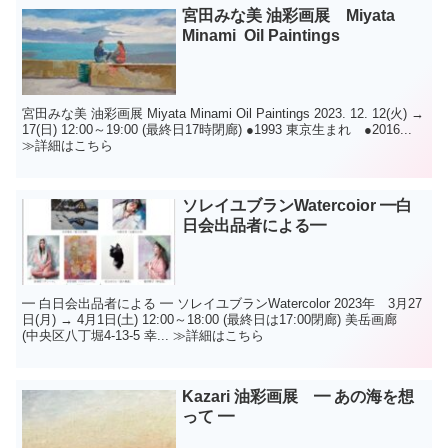
宮田みな美 油彩画展 Miyata
Minami Oil Paintings
宮田みな美 油彩画展 Miyata Minami Oil Paintings 2023. 12. 12(火) →
17(日) 12:00～19:00 (最終日17時閉廊) ●1993 東京生まれ ●2016...
≫詳細はこちら
ソレイユブランWatercoior ━白
日会出品者による━
━ 白日会出品者による ━ ソレイユブランWatercolor 2023年 3月27
日(月) → 4月1日(土) 12:00～18:00 (最終日は17:00閉廊) 美岳画廊
(中央区八丁堀4-13-5 幸... ≫詳細はこちら
Kazari 油彩画展 ━ あの海を想
って ━