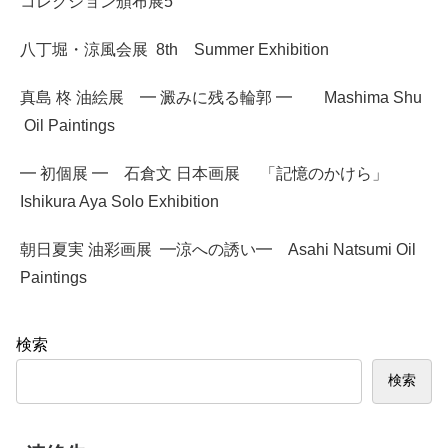
コレクション頒布展5
八丁堀・涼風会展 8th Summer Exhibition
真島 柊 油絵展 ━ 澱みに残る輪郭 ━ Mashima Shu
Oil Paintings
━ 初個展 ━ 石倉文 日本画展 「記憶のかけら」
Ishikura Aya Solo Exhibition
朝日夏実 油彩画展 ━涼への誘い━ Asahi Natsumi Oil
Paintings
検索
検索