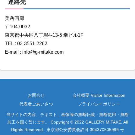
連絡先
美岳画廊
〒104-0032
東京都中央区八丁堀4-13-5 幸ビル1F
TEL : 03-3551-2262
E-mail : info@g-mitake.com
お問合せ
会社概要 Visitor Information
代表者ごあいさつ
プライバシーポリシー
当サイトの内容、テキスト、画像等の無断転載・無断使用・無断
加工を固く禁じます。 Copyright © 2022 GALLERY MITAKE, All
Rights Reserved . 東京都公安委員会許可 304370505999 号