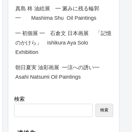
真島 柊 油絵展 ━ 澱みに残る輪郭
━ Mashima Shu Oil Paintings
━ 初個展 ━ 石倉文 日本画展 「記憶
のかけら」 Ishikura Aya Solo
Exhibition
朝日夏実 油彩画展 ━涼への誘い━
Asahi Natsumi Oil Paintings
検索
検索