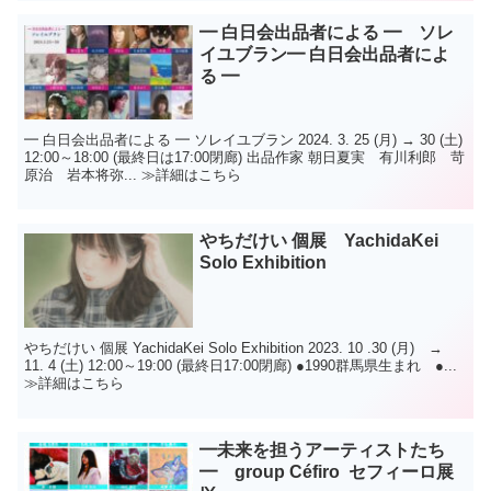
━ 白日会出品者による ━ ソレ
イユブラン━ 白日会出品者によ
る ━
━ 白日会出品者による ━ ソレイユブラン 2024. 3. 25 (月) → 30 (土)
12:00～18:00 (最終日は17:00閉廊) 出品作家 朝日夏実 有川利郎 苛
原治 岩本将弥... ≫詳細はこちら
やちだけい 個展 YachidaKei
Solo Exhibition
やちだけい 個展 YachidaKei Solo Exhibition 2023. 10 .30 (月) →
11. 4 (土) 12:00～19:00 (最終日17:00閉廊) ●1990群馬県生まれ ●...
≫詳細はこちら
━未来を担うアーティストたち
━ group Céfiro セフィーロ展