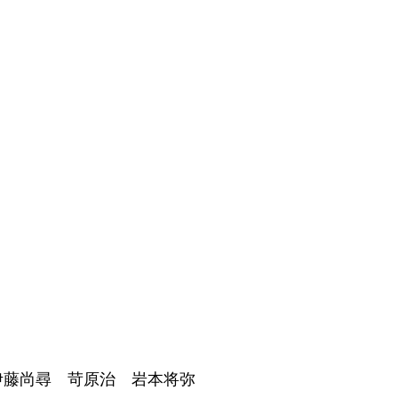
伊藤尚尋 苛原治 岩本将弥