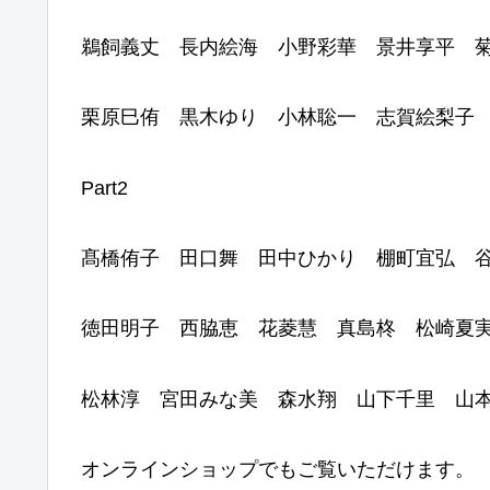
鵜飼義丈 長内絵海 小野彩華 景井享平 
栗原巳侑 黒木ゆり 小林聡一 志賀絵梨子
Part2
髙橋侑子 田口舞 田中ひかり 棚町宜弘 
徳田明子 西脇恵 花菱慧 真島柊 松崎夏
松林淳 宮田みな美 森水翔 山下千里 山
オンラインショップでもご覧いただけます。