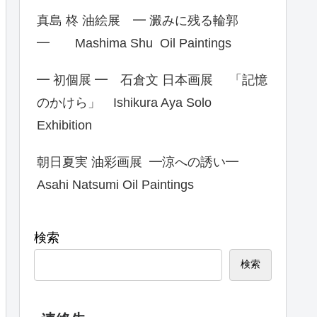
真島 柊 油絵展 ━ 澱みに残る輪郭
━ Mashima Shu Oil Paintings
━ 初個展 ━ 石倉文 日本画展 「記憶
のかけら」 Ishikura Aya Solo
Exhibition
朝日夏実 油彩画展 ━涼への誘い━
Asahi Natsumi Oil Paintings
検索
検索