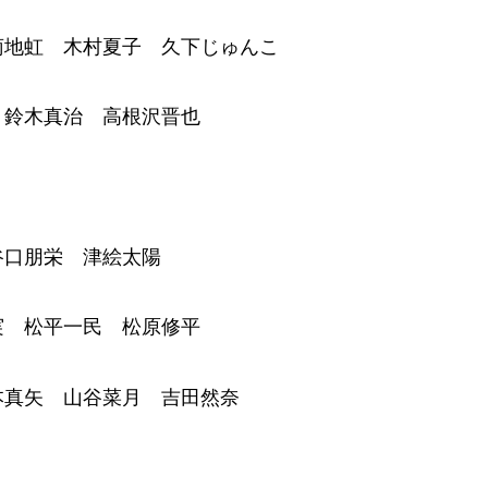
菊地虹 木村夏子 久下じゅんこ
 鈴木真治 高根沢晋也
谷口朋栄 津絵太陽
実 松平一民 松原修平
本真矢 山谷菜月 吉田然奈