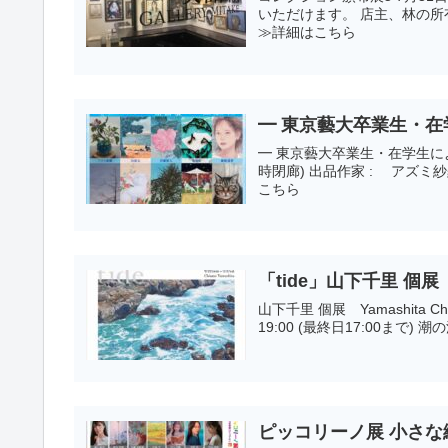
いただけます。 店主、林の所有作品とお客様より買い取り・委託の作品を展覧いたします。 ...
≫詳細はこちら
━ 東京藝大卒業生・在
━ 東京藝大卒業生・在学生による ━ 船出展 2026 3 . 2(月) → 7(土) 12:00
時閉廊) 出品作家 : アズミ紗羅 石倉文 伊藤寛人 菊地虹 篠崎遥香 津絵太陽... ≫詳細は
こちら
「tide」山下千里 個展 Yama
山下千里 個展 Yamashita Chisato Solo Exhibition 「ti
19:0
ピッコリーノ展 小さな