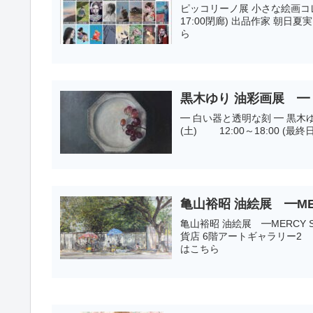
ピッコリーノ展 小さな絵画コレクション 16 2026. 2. 2 (月) ～ 7
17:00閉廊) 出品作家 朝日夏実 有吉宏朗 安藤沙彩香 石倉文 市川光鶴 苛... ≫詳細はこち
ら
黒木ゆり 油彩画展 ━ 白い器
━ 白い器と透明な刻 ━ 黒木ゆり 油彩画展 Kuroki Yuri Oil Paintings 2026. 5. 4 (月) →9
(土) 12:00～18:00
亀山裕昭 油絵展 ━ME
亀山裕昭 油絵展 ━MERCY SHOW━ 2025. 10. 16日(木)～21日(火)
貨店 6階アートギャラリー2 茨城県水戸市泉町1
はこちら