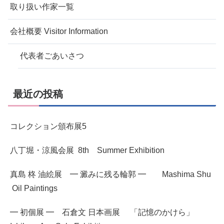
取り扱い作家一覧
会社概要 Visitor Information
代表者ごあいさつ
最近の投稿
コレクション頒布展5
八丁堀・涼風会展 8th Summer Exhibition
真島 柊 油絵展 ━ 澱みに残る輪郭 ━ Mashima Shu
Oil Paintings
━ 初個展 ━ 石倉文 日本画展 「記憶のかけら」