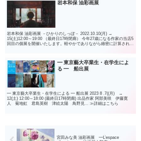
岩本和保 油彩画展
岩本和保 油彩画展 －ひかりのしっぽ－ 2022.10.10(月) →
15(土)12:00～19:00 （最終日17時閉廊） 今年27歳になる作家の当店5
回目の個展を開催いたします。軽やかでありながら緻密に計算され
た... ≫詳細はこちら
━ 東京藝大卒業生・在学生によ
る ━ 船出展
━ 東京藝大卒業生・在学生による ━ 船出展 2023 8 .7((月) →
12(土) 12:00～18:00 (最終日17時閉廊) 出品作家 阿部美咲 伊藤寛
人 菊地虹 君島英樹 津絵太陽 鳥野見... ≫詳細はこちら
宮田みな美 油彩画展 ━L’espace