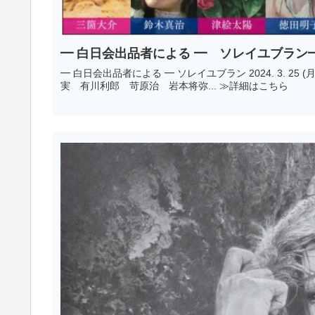
━ 白日会出品者による ━ ソレイユブラン
━ 白日会出品者による ━ ソレイユブラン 2024. 3. 25 (月) → 30 (土) 12:00～18:00 (最終日は17:00閉廊) 出品作家 朝日夏
実 有川利郎 苛原治 岩本将弥... ≫詳細はこちら