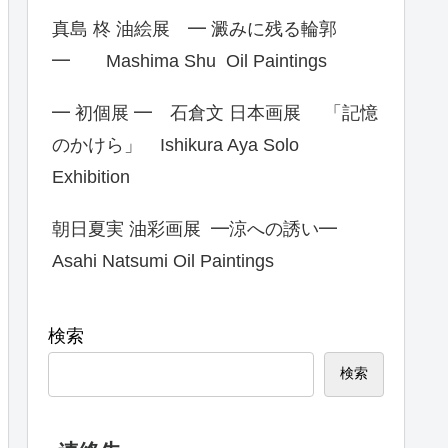
真島 柊 油絵展 ━ 澱みに残る輪郭
━ Mashima Shu Oil Paintings
━ 初個展 ━ 石倉文 日本画展 「記憶
のかけら」 Ishikura Aya Solo
Exhibition
朝日夏実 油彩画展 ━涼への誘い━
Asahi Natsumi Oil Paintings
検索
検索