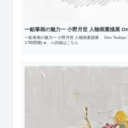
━鉛筆画の魅力━ 小野月世 人物画素描展 Ono Tsuk
━鉛筆画の魅力━ 小野月世 人物画素描展 Ono Tsukiyo Solo Exhibition 2024 . 4 . 8 (月) → 13(土) 12:00 ～ 19:00 (最終日
17時閉廊) ●... ≫詳細はこちら