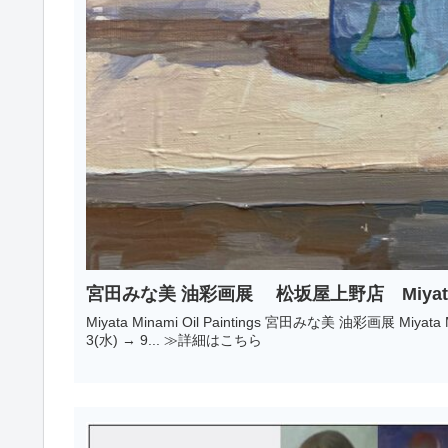
宮田みな美 油彩画展 松坂屋上野店 Miyata Min
Miyata Minami Oil Paintings 宮田みな美 油彩画展 Miyata Minami Oil Paintings 松坂屋上野店 7階 アートギャラリー 2024. 4.
3(水) → 9... ≫詳細はこちら